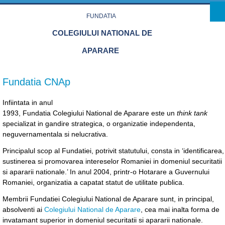
Skip to main content
FUNDATIA
COLEGIULUI NATIONAL DE
APARARE
Fundatia CNAp
Infiintata in anul
1993, Fundatia Colegiului National de Aparare este un
think tank
specializat in gandire strategica, o organizatie independenta,
neguvernamentala si nelucrativa.
Principalul scop al Fundatiei, potrivit statutului, consta in ‘identificarea,
sustinerea si promovarea intereselor Romaniei in domeniul securitatii
si apararii nationale.’ In anul 2004, printr-o Hotarare a Guvernului
Romaniei, organizatia a capatat statut de utilitate publica.
Membrii Fundatiei Colegiului National de Aparare sunt, in principal,
absolventi ai
Colegiului National de Aparare
, cea mai inalta forma de
invatamant superior in domeniul securitatii si apararii nationale.