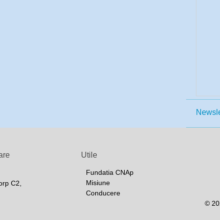
Newsle
are
Utile
Fundatia CNAp
Misiune
orp C2,
Conducere
© 20