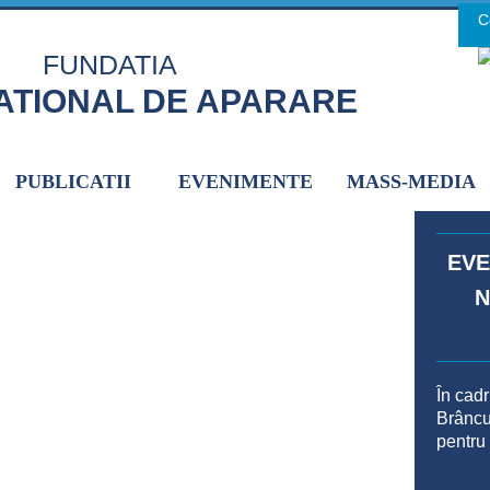
C
H
FUNDATIA
ATIONAL DE APARARE
PUBLICATII
EVENIMENTE
MASS-MEDIA
EVE
N
În cad
Brâncuș
pentru