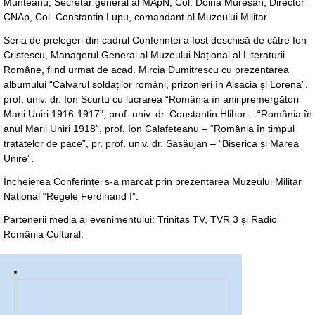
Munteanu, Secretar general al MApN, Col. Doina Mureșan, Director
CNAp, Col. Constantin Lupu, comandant al Muzeului Militar.
Seria de prelegeri din cadrul Conferinței a fost deschisă de către Ion
Cristescu, Managerul General al Muzeului Național al Literaturii
Române, fiind urmat de acad. Mircia Dumitrescu cu prezentarea
albumului “Calvarul soldaților români, prizonieri în Alsacia și Lorena”,
prof. univ. dr. Ion Scurtu cu lucrarea “România în anii premergători
Marii Uniri 1916-1917”, prof. univ. dr. Constantin Hlihor – “România în
anul Marii Uniri 1918”, prof. Ion Calafeteanu – “România în timpul
tratatelor de pace”, pr. prof. univ. dr. Săsăujan – “Biserica și Marea
Unire”.
Încheierea Conferinței s-a marcat prin prezentarea Muzeului Militar
Național “Regele Ferdinand I”.
Partenerii media ai evenimentului: Trinitas TV, TVR 3 și Radio
România Cultural.