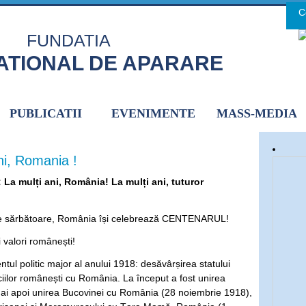
C
H
FUNDATIA
ATIONAL DE APARARE
PUBLICATII
EVENIMENTE
MASS-MEDIA
ni, Romania !
 La mulți ani, România! La mulți ani, tuturor
e sărbătoare, România își celebrează CENTENARUL!
i valori românești!
tul politic major al anului 1918: desăvârșirea statului
ciilor românești cu România. La început a fost unirea
ai apoi unirea Bucovinei cu România (28 noiembrie 1918),