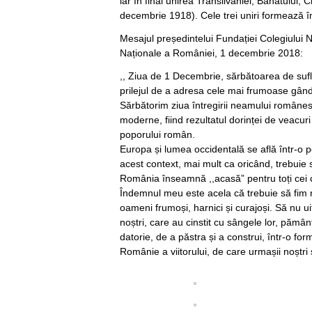
iar în final unirea Transilvaniei, Banatulu
decembrie 1918). Cele trei uniri formează
Mesajul președintelui Fundației Colegiului N
Naționale a României, 1 decembrie 2018:
,, Ziua de 1 Decembrie, sărbătoarea de sufle
prilejul de a adresa cele mai frumoase gând
Sărbătorim ziua întregirii neamului românesc
moderne, fiind rezultatul dorinței de veacuri
poporului român.
Europa și lumea occidentală se află într-o 
acest context, mai mult ca oricând, trebui
România înseamnă ,,acasă” pentru toți cei c
Îndemnul meu este acela că trebuie să fim 
oameni frumoși, harnici și curajoși. Să nu ui
noștri, care au cinstit cu sângele lor, pămâ
datorie, de a păstra și a construi, într-o f
Românie a viitorului, de care urmașii noștri 