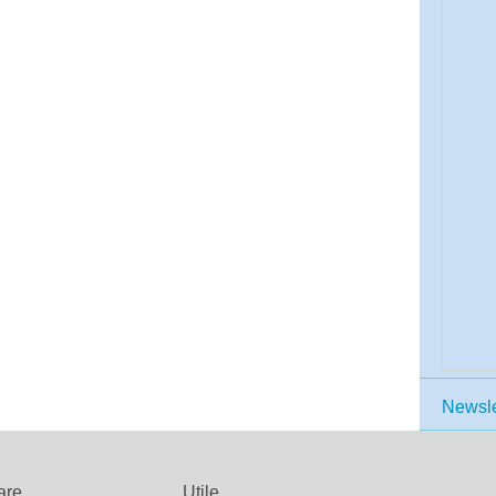
Newsle
are
Utile