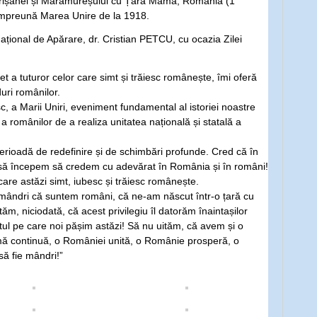
i, Crișanei și Maramureșului cu Țara Mamă, România (1
 împreună Marea Unire de la 1918.
ațional de Apărare, dr. Cristian PETCU, cu ocazia Zilei
t a tuturor celor care simt și trăiesc românește, îmi oferă
uri românilor.
, a Marii Uniri, eveniment fundamental al istoriei noastre
 a românilor de a realiza unitatea națională și statală a
perioadă de redefinire și de schimbări profunde. Cred că în
e să începem să credem cu adevărat în România și în români!
are astăzi simt, iubesc și trăiesc românește.
mândri că suntem români, că ne-am născut într-o țară cu
tăm, niciodată, că acest privilegiu îl datorăm înaintașilor
ntul pe care noi pășim astăzi! Să nu uităm, că avem și o
ormă continuă, o României unită, o Românie prosperă, o
să fie mândri!”