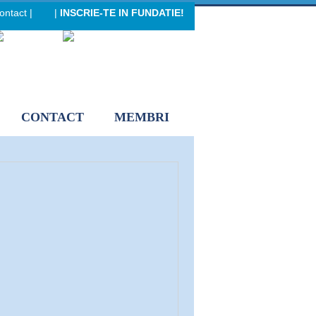
ontact
|
|
INSCRIE-TE IN FUNDATIE!
eader menu
CONTACT
MEMBRI