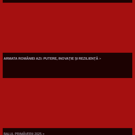
ARMATA ROMÂNIEI AZI: PUTERE, INOVAȚIE ȘI REZILIENȚĂ
>
BALUL PRIMĂVERII 2025 >