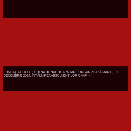
FUNDAȚIA COLEGIULUI NAȚIONAL DE APĂRARE ORGANIZEAZĂ MARTI, 10
DECEMBRIE 2024, ÎNTÂLNIREA ABSOLVENȚILOR CNAP. >