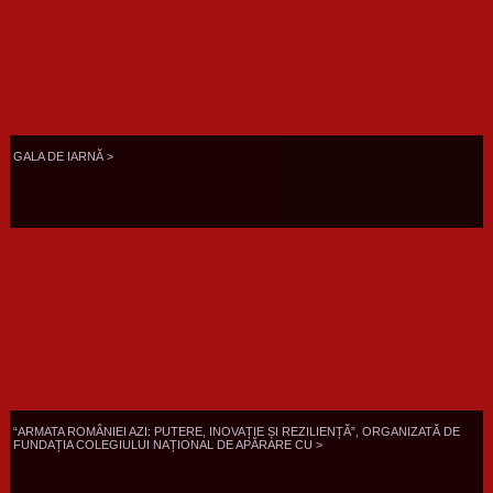
GALA DE IARNĂ >
“ARMATA ROMÂNIEI AZI: PUTERE, INOVAȚIE ȘI REZILIENȚĂ”, ORGANIZATĂ DE
FUNDAȚIA COLEGIULUI NAȚIONAL DE APĂRARE CU >