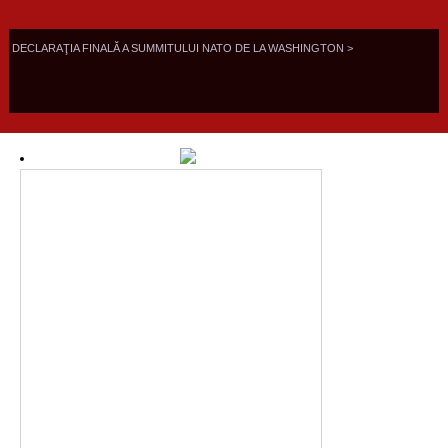
DECLARAŢIA FINALĂ A SUMMITULUI NATO DE LA WASHINGTON >