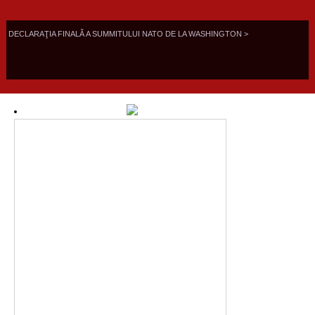
DECLARAŢIA FINALĂ A SUMMITULUI NATO DE LA WASHINGTON >