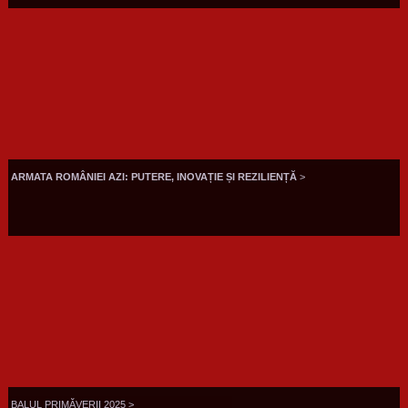
ARMATA ROMÂNIEI AZI: PUTERE, INOVAȚIE ȘI REZILIENȚĂ
>
BALUL PRIMĂVERII 2025 >