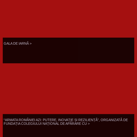
GALA DE IARNĂ >
“ARMATA ROMÂNIEI AZI: PUTERE, INOVAȚIE ȘI REZILIENȚĂ”, ORGANIZATĂ DE
FUNDAȚIA COLEGIULUI NAȚIONAL DE APĂRARE CU >