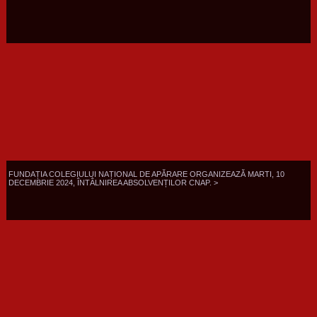
FUNDAȚIA COLEGIULUI NAȚIONAL DE APĂRARE ORGANIZEAZĂ MARTI, 10
DECEMBRIE 2024, ÎNTÂLNIREA ABSOLVENȚILOR CNAP. >