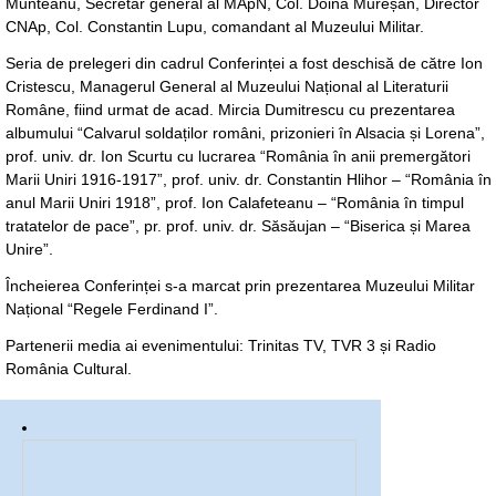
Munteanu, Secretar general al MApN, Col. Doina Mureșan, Director
CNAp, Col. Constantin Lupu, comandant al Muzeului Militar.
Seria de prelegeri din cadrul Conferinței a fost deschisă de către Ion
Cristescu, Managerul General al Muzeului Național al Literaturii
Române, fiind urmat de acad. Mircia Dumitrescu cu prezentarea
albumului “Calvarul soldaților români, prizonieri în Alsacia și Lorena”,
prof. univ. dr. Ion Scurtu cu lucrarea “România în anii premergători
Marii Uniri 1916-1917”, prof. univ. dr. Constantin Hlihor – “România în
anul Marii Uniri 1918”, prof. Ion Calafeteanu – “România în timpul
tratatelor de pace”, pr. prof. univ. dr. Săsăujan – “Biserica și Marea
Unire”.
Încheierea Conferinței s-a marcat prin prezentarea Muzeului Militar
Național “Regele Ferdinand I”.
Partenerii media ai evenimentului: Trinitas TV, TVR 3 și Radio
România Cultural.