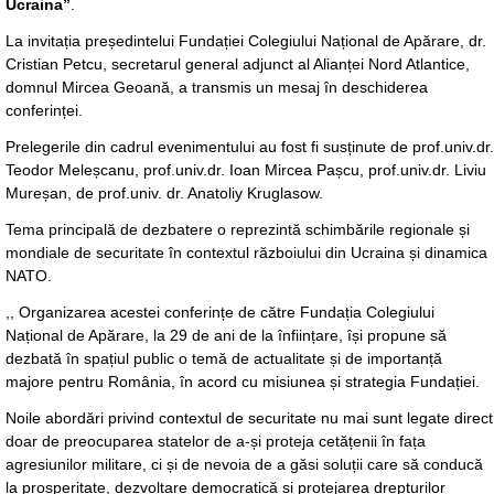
Ucraina”
.
La invitația președintelui Fundației Colegiului Național de Apărare, dr.
Cristian Petcu, secretarul general adjunct al Alianței Nord Atlantice,
domnul Mircea Geoană, a transmis un mesaj în deschiderea
conferinței.
Prelegerile din cadrul evenimentului au fost fi susținute de prof.univ.dr.
Teodor Meleșcanu, prof.univ.dr. Ioan Mircea Pașcu, prof.univ.dr. Liviu
Mureșan, de prof.univ. dr. Anatoliy Kruglasow.
Tema principală de dezbatere o reprezintă schimbările regionale și
mondiale de securitate în contextul războiului din Ucraina și dinamica
NATO.
,, Organizarea acestei conferințe de către Fundația Colegiului
Național de Apărare, la 29 de ani de la înființare, își propune să
dezbată în spațiul public o temă de actualitate și de importanță
majore pentru România, în acord cu misiunea și strategia Fundației.
Noile abordări privind contextul de securitate nu mai sunt legate direct
doar de preocuparea statelor de a-și proteja cetățenii în fața
agresiunilor militare, ci și de nevoia de a găsi soluții care să conducă
la prosperitate, dezvoltare democratică și protejarea drepturilor