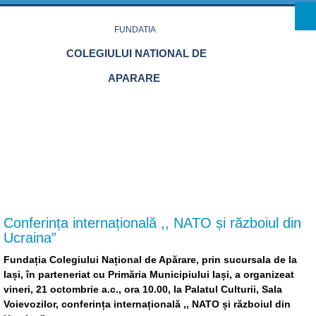
Skip to main content
FUNDATIA
COLEGIULUI NATIONAL DE
APARARE
ACASA
TEME ACTUALE
PUBLICATII
EVENIMENTE
MASS-MEDIA
CONTACT
MEMBRI
Conferința internațională ,, NATO și războiul din
Ucraina”
Fundația Colegiului Național de Apărare, prin sucursala de la
Iași, în parteneriat cu Primăria Municipiului Iași, a organizeat
vineri, 21 octombrie a.c., ora 10.00, la Palatul Culturii, Sala
Voievozilor, conferința internațională ,, NATO și războiul din